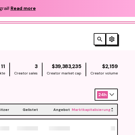
rail!
Read more
NATIVE
NATIV
11
3
$39,383,235
$2,159
kte
Creator sales
Creator market cap
Creator volume
24h
itzer
Gelistet
Angebot
Marktkapitalisierung