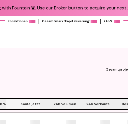
 with Fountain ⛲️. Use our Broker button to acquire your next g
Kollektionen:
Gesamtmarktkapitalisierung:
24h%:
Gesamtproje
h
%
Kaufe jetzt
24h Volumen
24h Verkäufe
Bes