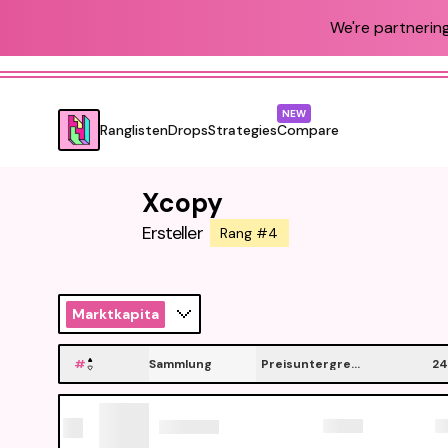
We're partnering
NEW
Ranglisten
Drops
Strategies
Compare
Xcopy
Ersteller
Rang #4
Marktkapitalisierung
#
Sammlung
Preisuntergrenze
24