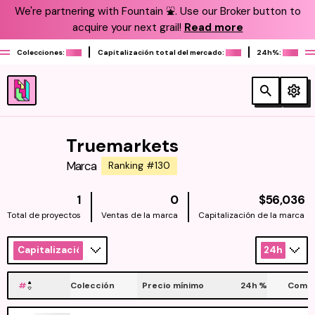
We're partnering with Fountain ⛲️. Use our Broker button to
acquire your next grail!
Read more
Colecciones:
Capitalización total del mercado:
24h%:
Truemarkets
Marca
Ranking #130
N
1
0
$56,036
Total de proyectos
Ventas de la marca
Capitalización de la marca
Capitalización
24h
#
Colección
Precio mínimo
24h
%
Compr