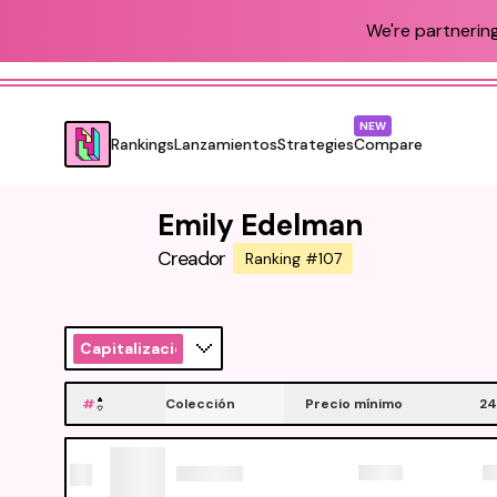
We're partnering
NEW
Rankings
Lanzamientos
Strategies
Compare
Emily Edelman
Creador
Ranking #107
Capitalización
#
Colección
Precio mínimo
24