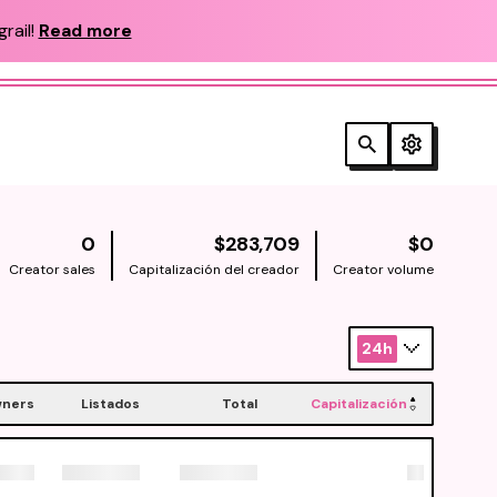
rail!
Read more
NATIVE
NATIV
0
$283,709
$0
Creator sales
Capitalización del creador
Creator volume
24h
ners
Listados
Total
Capitalización