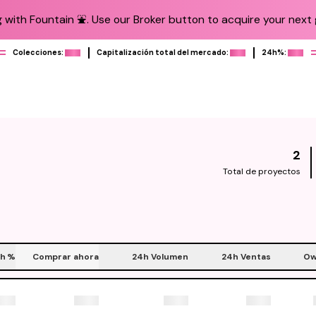
 with Fountain ⛲️. Use our Broker button to acquire your next g
Colecciones:
Capitalización total del mercado:
24h%:
2
Total de proyectos
h
%
Comprar ahora
24h Volumen
24h Ventas
Ow