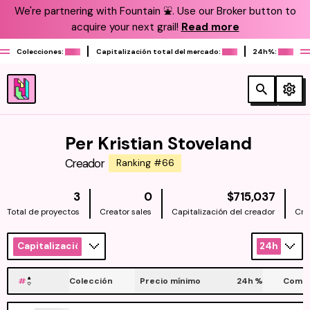
We're partnering with Fountain ⛲️. Use our Broker button to
acquire your next grail!
Read more
Colecciones:
Capitalización total del mercado:
24h%:
Per Kristian Stoveland
Creador
Ranking #66
NATIV
3
0
$715,037
Total de proyectos
Creator sales
Capitalización del creador
Cre
Capitalización
24h
#
Colección
Precio mínimo
24h
%
Compr