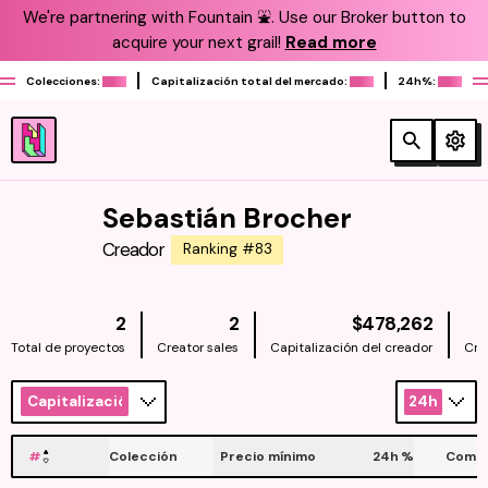
We're partnering with Fountain ⛲️. Use our Broker button to
acquire your next grail!
Read more
Colecciones:
Capitalización total del mercado:
24h%:
Sebastián Brocher
Creador
Ranking #83
NATIV
2
2
$478,262
Total de proyectos
Creator sales
Capitalización del creador
Cre
Capitalización
24h
#
Colección
Precio mínimo
24h
%
Compr