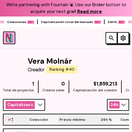
We're partnering with Fountain ⛲️. Use our Broker button to
acquire your next grail!
Read more
Colecciones:
Capitalización total del mercado:
24h%:
Vera Molnár
Creador
Ranking #40
NATIV
1
0
$1,859,213
Total de proyectos
Creator sales
Capitalización del creador
Cre
Capitalización
24h
#
Colección
Precio mínimo
24h
%
Compr