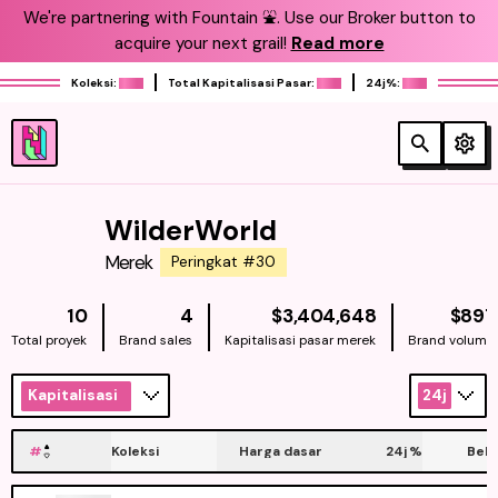
We're partnering with Fountain ⛲️. Use our Broker button to
acquire your next grail!
Read more
Koleksi:
Total Kapitalisasi Pasar:
24j%:
WilderWorld
Merek
Peringkat #30
NATIVE
10
4
$3,404,648
$897
Total proyek
Brand sales
Kapitalisasi pasar merek
Brand volume
Kapitalisasi
24j
#
Koleksi
Harga dasar
24j
%
Beli