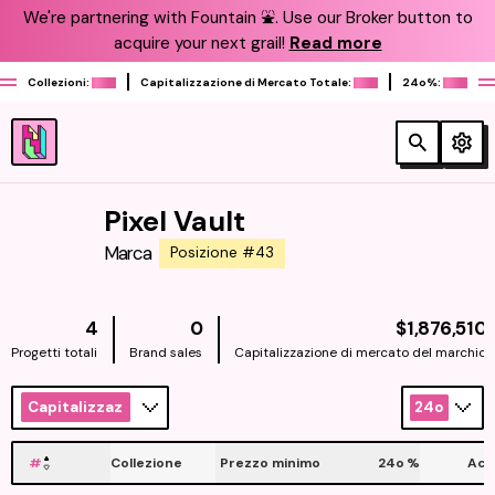
We're partnering with Fountain ⛲️. Use our Broker button to
acquire your next grail!
Read more
Collezioni:
Capitalizzazione di Mercato Totale:
24o%:
Pixel Vault
Marca
Posizione #43
4
0
$1,876,510
Progetti totali
Brand sales
Capitalizzazione di mercato del marchio
Capitalizzazione
24o
#
Collezione
Prezzo minimo
24o
%
Acq