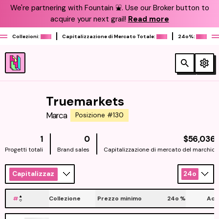
We're partnering with Fountain ⛲️. Use our Broker button to
acquire your next grail!
Read more
Collezioni:
Capitalizzazione di Mercato Totale:
24o%:
Truemarkets
Marca
Posizione #130
1
0
$56,036
Progetti totali
Brand sales
Capitalizzazione di mercato del marchio
Capitalizzazione
24o
#
Collezione
Prezzo minimo
24o
%
Acq