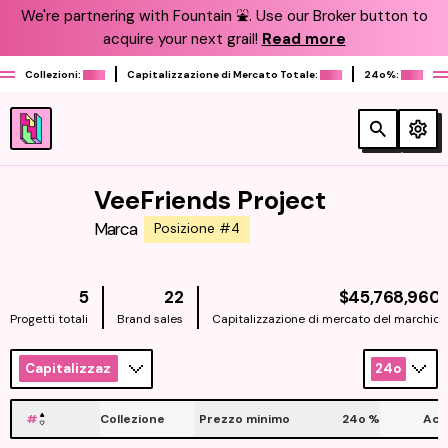
We're partnering with Fountain ⛲️. Use our Broker button to
acquire your next grail!
Read more
Collezioni:
Capitalizzazione di Mercato Totale:
24o%:
VeeFriends Project
Marca
Posizione #4
5
22
$45,768,960
Progetti totali
Brand sales
Capitalizzazione di mercato del marchio
Capitalizzazione
24o
#
Collezione
Prezzo minimo
24o
%
Acq