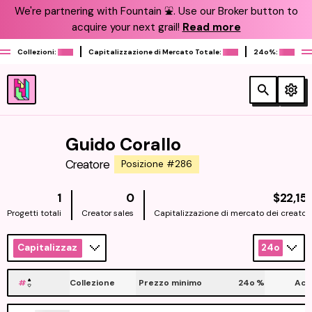
We're partnering with Fountain ⛲️. Use our Broker button to
acquire your next grail!
Read more
Collezioni:
Capitalizzazione di Mercato Totale:
24o%:
Guido Corallo
Creatore
Posizione #286
1
0
$22,151
Progetti totali
Creator sales
Capitalizzazione di mercato dei creatori
Capitalizzazione
24o
#
Collezione
Prezzo minimo
24o
%
Acq