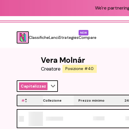
We're partnering
NEW
Classifiche
Lanci
Strategies
Compare
Vera Molnár
Creatore
Posizione #40
Capitalizzazione
#
Collezione
Prezzo minimo
24