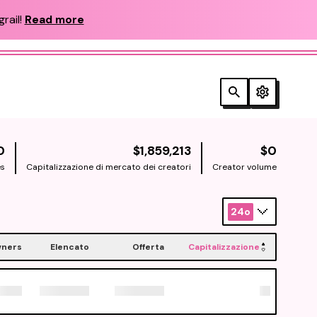
rail!
Read more
NATIVE
NATIV
0
$1,859,213
$0
es
Capitalizzazione di mercato dei creatori
Creator volume
24o
ners
Elencato
Offerta
Capitalizzazione