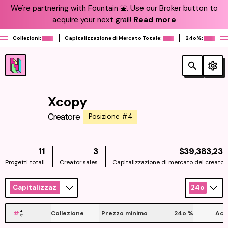
We're partnering with Fountain ⛲️. Use our Broker button to
acquire your next grail!
Read more
Collezioni:
Capitalizzazione di Mercato Totale:
24o%:
Xcopy
Creatore
Posizione #4
11
3
$39,383,235
Progetti totali
Creator sales
Capitalizzazione di mercato dei creatori
Capitalizzazione
24o
#
Collezione
Prezzo minimo
24o
%
Acq