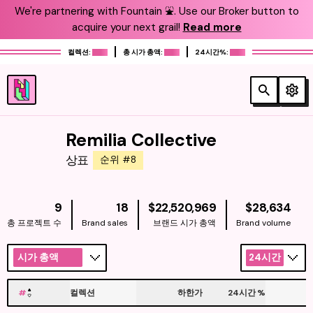
We're partnering with Fountain ⛲️. Use our Broker button to
acquire your next grail!
Read more
컬렉션:
총 시가 총액:
24시간%:
Remilia Collective
상표
순위 #8
NATIVE
NAT
9
18
$22,520,969
$28,634
총 프로젝트 수
Brand sales
브랜드 시가 총액
Brand volume
시가 총액
24시간
#
컬렉션
하한가
24시간
%