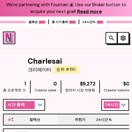
We're partnering with Fountain ⛲️. Use our Broker button to
acquire your next grail!
Read more
컬렉션:
총 시가 총액:
24시간%:
Charlesai
크리에이터
순위 #310
NATIVE
N
1
0
$9,272
$0
총 프로젝트 수
Creator sales
창작자 시장 자본화
Creator volume
시가 총액
24시간
#
컬렉션
하한가
24시간
%