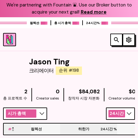
We're partnering with Fountain ⛲️. Use our Broker button to
acquire your next grail!
Read more
컬렉션:
총 시가 총액:
24시간%:
Jason Ting
크리에이터
순위 #198
NATIVE
N
2
0
$84,082
$0
총 프로젝트 수
Creator sales
창작자 시장 자본화
Creator volume
시가 총액
24시간
#
컬렉션
하한가
24시간
%