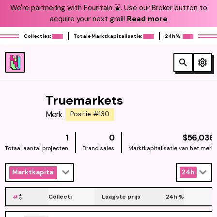
We're partnering with Fountain ⛲️. Use our Broker button to
acquire your next grail!
Read more
Collecties:
Totale Marktkapitalisatie:
24h%:
Truemarkets
Merk
Positie #130
1
0
$56,036
Totaal aantal projecten
Brand sales
Marktkapitalisatie van het merk
Marktkapitalisatie
24h
#
Collecti
Laagste prijs
24h
%