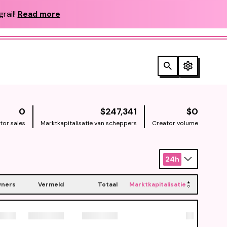
rail!
Read more
NATIVE
NATIV
0
$247,341
$0
tor sales
Marktkapitalisatie van scheppers
Creator volume
24h
ners
Vermeld
Totaal
Marktkapitalisatie