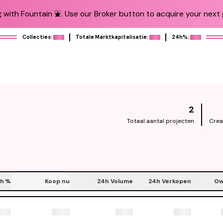
 with Fountain ⛲️. Use our Broker button to acquire your next g
Collecties:
Totale Marktkapitalisatie:
24h%:
2
Totaal aantal projecten
Crea
h
%
Koop nu
24h Volume
24h Verkopen
Ow