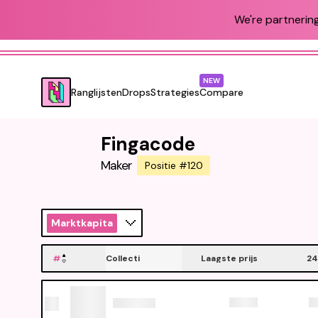
We're partnering
NEW
Ranglijsten
Drops
Strategies
Compare
Fingacode
Maker
Positie #120
Marktkapitalisatie
#
Collecti
Laagste prijs
24