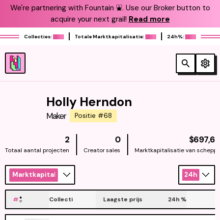
We're partnering with Fountain ⛲️. Use our Broker button to
acquire your next grail!
Read more
Collecties:
Totale Marktkapitalisatie:
24h%:
Holly Herndon
Maker
Positie #68
2
0
$697,6
Totaal aantal projecten
Creator sales
Marktkapitalisatie van scheppe
Marktkapitalisatie
24h
#
Collecti
Laagste prijs
24h
%