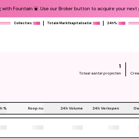
 with Fountain ⛲️. Use our Broker button to acquire your next g
Collecties:
Totale Marktkapitalisatie:
24h%:
1
Totaal aantal projecten
Crea
h
%
Koop nu
24h Volume
24h Verkopen
Ow