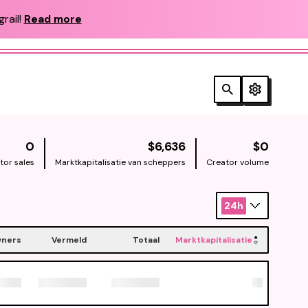
rail!
Read more
NATIVE
NATIV
0
$6,636
$0
tor sales
Marktkapitalisatie van scheppers
Creator volume
24h
ners
Vermeld
Totaal
Marktkapitalisatie