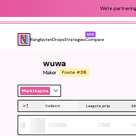
We're partnering
NEW
Ranglijsten
Drops
Strategies
Compare
wuwa
Maker
Positie #318
Marktkapitalisatie
#
Collecti
Laagste prijs
24