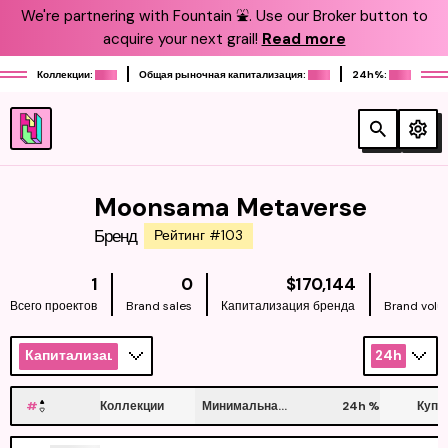
We're partnering with Fountain ⛲️. Use our Broker button to
acquire your next grail!
Read more
Коллекции:
Общая рыночная капитализация:
24h%:
Moonsama Metaverse
Бренд
Рейтинг #103
NATIVE
1
0
$170,144
Всего проектов
Brand sales
Капитализация бренда
Brand vol
Капитализация
24h
#
Коллекции
Минимальная цена
24h
%
Купи