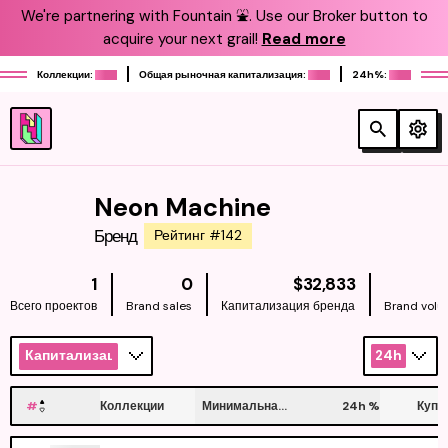
We're partnering with Fountain ⛲️. Use our Broker button to
acquire your next grail!
Read more
Коллекции:
Общая рыночная капитализация:
24h%:
Neon Machine
Бренд
Рейтинг #142
NATIVE
1
0
$32,833
Всего проектов
Brand sales
Капитализация бренда
Brand vol
Капитализация
24h
#
Коллекции
Минимальная цена
24h
%
Купи