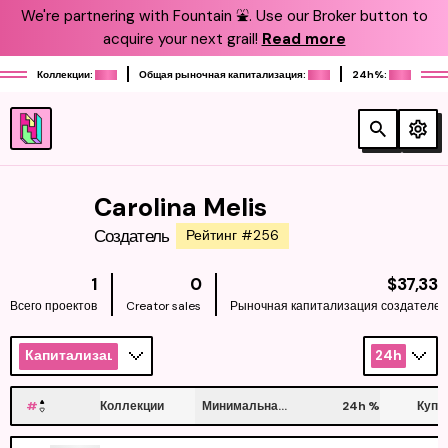
We're partnering with Fountain ⛲️. Use our Broker button to
acquire your next grail!
Read more
Коллекции:
Общая рыночная капитализация:
24h%:
Carolina Melis
Создатель
Рейтинг #256
1
0
$37,33
Всего проектов
Creator sales
Рыночная капитализация создателе
Капитализация
24h
#
Коллекции
Минимальная цена
24h
%
Купи