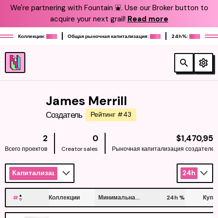
We're partnering with Fountain ⛲️. Use our Broker button to
acquire your next grail!
Read more
Коллекции:
Общая рыночная капитализация:
24h%:
James Merrill
Создатель
Рейтинг #43
2
0
$1,470,95
Всего проектов
Creator sales
Рыночная капитализация создателе
Капитализация
24h
#
Коллекции
Минимальная цена
24h
%
Купи