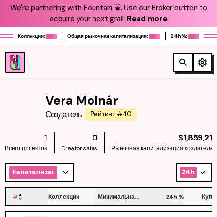
We're partnering with Fountain ⛲️. Use our Broker button to
acquire your next grail!
Read more
Коллекции:
Общая рыночная капитализация:
24h%:
Vera Molnár
Создатель
Рейтинг #40
1
0
$1,859,21
Всего проектов
Creator sales
Рыночная капитализация создателе
Капитализация
24h
#
Коллекции
Минимальная цена
24h
%
Купи