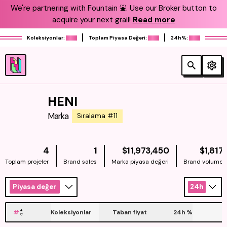
We're partnering with Fountain ⛲️. Use our Broker button to
acquire your next grail!
Read more
Koleksiyonlar:
Toplam Piyasa Değeri:
24h%:
HENI
Marka
Sıralama #11
NATIVE
4
1
$11,973,450
$1,817
Toplam projeler
Brand sales
Marka piyasa değeri
Brand volume
Piyasa değeri
24h
#
Koleksiyonlar
Taban fiyat
24h
%