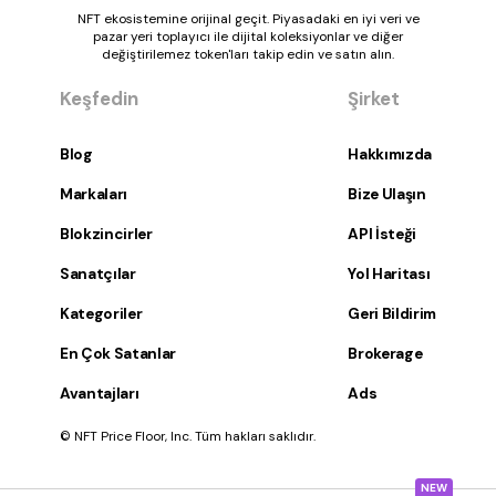
NFT ekosistemine orijinal geçit. Piyasadaki en iyi veri ve
pazar yeri toplayıcı ile dijital koleksiyonlar ve diğer
değiştirilemez token'ları takip edin ve satın alın.
Keşfedin
Şirket
Blog
Hakkımızda
Markaları
Bize Ulaşın
Blokzincirler
API İsteği
Sanatçılar
Yol Haritası
Kategoriler
Geri Bildirim
En Çok Satanlar
Brokerage
Avantajları
Ads
© NFT Price Floor, Inc. Tüm hakları saklıdır.
NEW