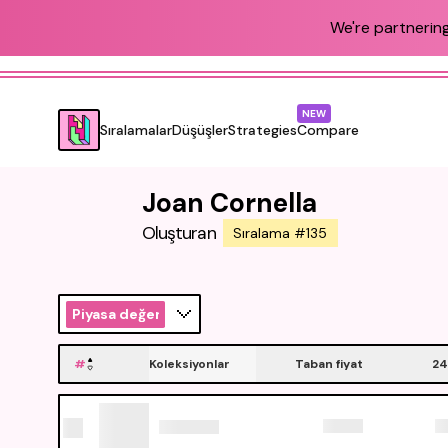
We're partnering
NEW
Sıralamalar
Düşüşler
Strategies
Compare
Joan Cornella
Oluşturan
Sıralama #135
Piyasa değeri
#
Koleksiyonlar
Taban fiyat
24