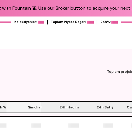
 with Fountain ⛲️. Use our Broker button to acquire your next g
Koleksiyonlar:
Toplam Piyasa Değeri:
24h%:
Toplam projel
h
%
Şimdi al
24h Hacim
24h Satış
Ow