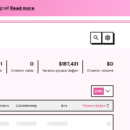
rail!
Read more
NATIVE
NATIV
1
0
$187,431
$0
er
Creator sales
Yaratıcı piyasa değeri
Creator volume
24h
ners
Listelenmiş
Arz
Piyasa değeri