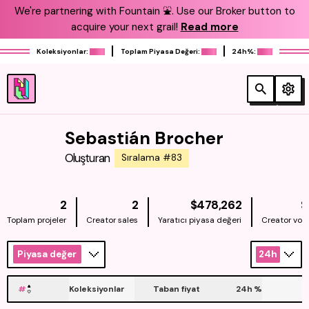
We're partnering with Fountain ⛲️. Use our Broker button to
acquire your next grail!
Read more
Koleksiyonlar:
Toplam Piyasa Değeri:
24h%:
Sebastián Brocher
Oluşturan
Sıralama #83
NATIVE
2
2
$478,262
$
Toplam projeler
Creator sales
Yaratıcı piyasa değeri
Creator vol
Piyasa değeri
24h
#
Koleksiyonlar
Taban fiyat
24h
%