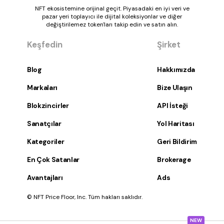
NFT ekosistemine orijinal geçit. Piyasadaki en iyi veri ve
pazar yeri toplayıcı ile dijital koleksiyonlar ve diğer
değiştirilemez token'ları takip edin ve satın alın.
Keşfedin
Şirket
Blog
Hakkımızda
Markaları
Bize Ulaşın
Blokzincirler
API İsteği
Sanatçılar
Yol Haritası
Kategoriler
Geri Bildirim
En Çok Satanlar
Brokerage
Avantajları
Ads
© NFT Price Floor, Inc. Tüm hakları saklıdır.
NEW