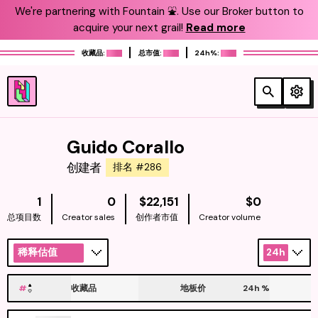
We're partnering with Fountain ⛲️. Use our Broker button to
acquire your next grail!
Read more
收藏品:
总市值:
24h%:
Guido Corallo
创建者
排名 #286
NATIVE
NATIVE
1
0
$22,151
$0
总项目数
Creator sales
创作者市值
Creator volume
稀释估值
24h
#
收藏品
地板价
24h
%