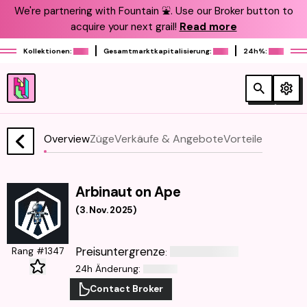
We're partnering with Fountain ⛲️. Use our Broker button to
acquire your next grail!
Read more
Kollektionen:
Gesamtmarktkapitalisierung:
24h%:
Overview
Züge
Verkäufe & Angebote
Vorteile
Arbinaut on Ape
(
3. Nov. 2025
)
Preisuntergrenze
Rang #1347
:
24h Änderung
:
Contact Broker