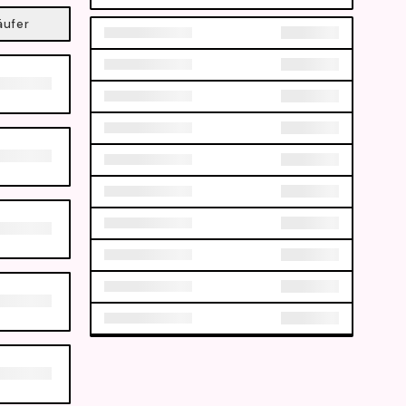
äufer