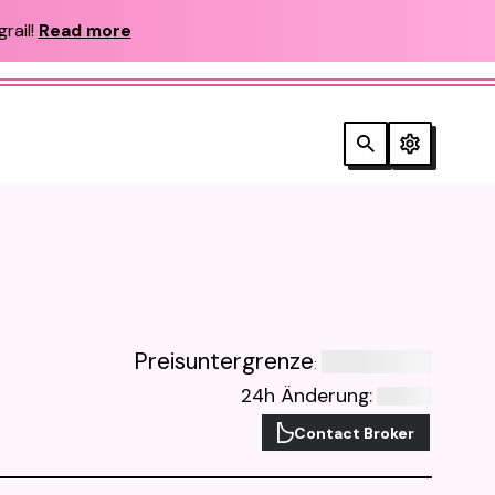
rail!
Read more
Preisuntergrenze
:
24h Änderung
:
Contact Broker