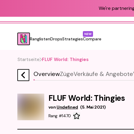
We're partnering
NEW
Ranglisten
Drops
Strategies
Compare
Startseite
FLUF World: Thingies
Overview
Züge
Verkäufe & Angebote
FLUF World: Thingies
von
Undefined
(
5. Mai 2021
)
Rang #1470