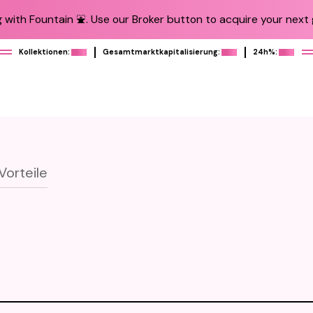
 with Fountain ⛲️. Use our Broker button to acquire your next g
Kollektionen:
Gesamtmarktkapitalisierung:
24h%:
Vorteile