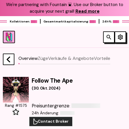
We're partnering with Fountain ⛲️. Use our Broker button to
acquire your next grail!
Read more
Kollektionen:
Gesamtmarktkapitalisierung:
24h%:
Overview
Züge
Verkäufe & Angebote
Vorteile
Follow The Ape
(
30. Okt. 2024
)
Preisuntergrenze
Rang #1575
:
24h Änderung
:
Contact Broker