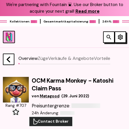
We're partnering with Fountain ⛲️. Use our Broker button to
acquire your next grail!
Read more
Kollektionen:
Gesamtmarktkapitalisierung:
24h%:
Overview
Züge
Verkäufe & Angebote
Vorteile
OCM Karma Monkey - Katoshi
Claim Pass
von
Metagood
(
29. Juni 2022
)
Preisuntergrenze
Rang #707
:
24h Änderung
:
Contact Broker