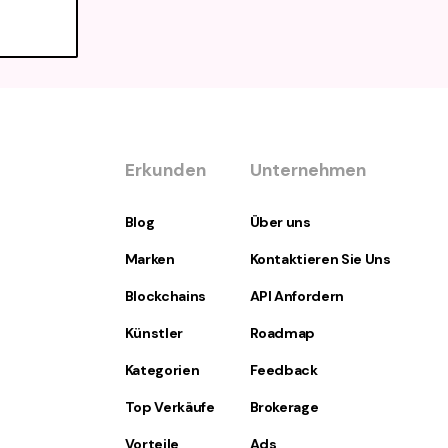
nd
stwerke
at in
italen
nsatz zu
 der
icht von
Erkunden
Unternehmen
 sind.
Blog
Über uns
 Merkmalen
Marken
Kontaktieren Sie Uns
n
fang an
Blockchains
API Anfordern
Künstler
Roadmap
iasten
ty-
Kategorien
Feedback
Top Verkäufe
Brokerage
NFTs
Vorteile
Ads