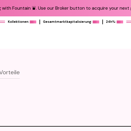
 with Fountain ⛲️. Use our Broker button to acquire your next g
Kollektionen:
Gesamtmarktkapitalisierung:
24h%:
Vorteile