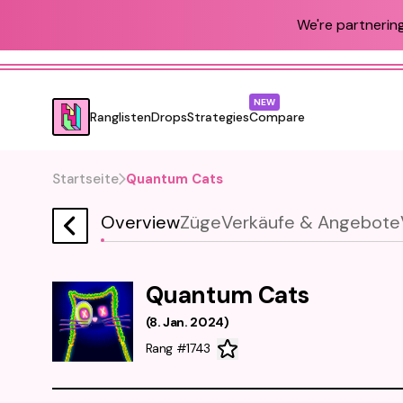
We're partnering
NEW
Ranglisten
Drops
Strategies
Compare
Startseite
Quantum Cats
Overview
Züge
Verkäufe & Angebote
Quantum Cats
(
8. Jan. 2024
)
Rang #1743