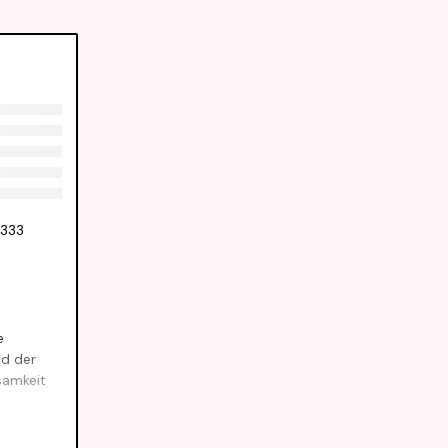
,333
e
nd der
samkeit