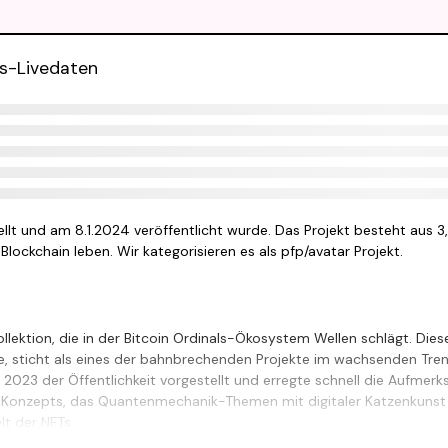
s-Livedaten
lt und am 8.1.2024 veröffentlicht wurde. Das Projekt besteht aus 3
Blockchain leben. Wir kategorisieren es als pfp/avatar Projekt.
llektion, die in der Bitcoin Ordinals-Ökosystem Wellen schlägt. Dies
rde, sticht als eines der bahnbrechenden Projekte im wachsenden Tre
e 2023 der Öffentlichkeit vorgestellt und erregte schnell die Aufmerk
n Konzepts, das Quantenmechanik-Themen mit digitaler Katzenkunst
t der NFTs.