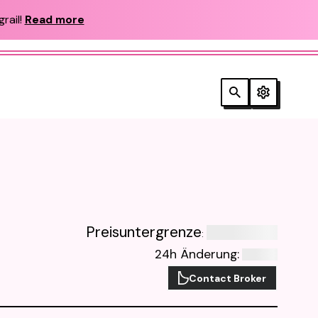
rail!
Read more
Preisuntergrenze
:
24h Änderung
:
Contact Broker