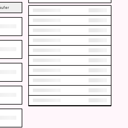
äufer