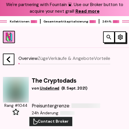
We're partnering with Fountain ⛲️. Use our Broker button to
acquire your next grail!
Read more
Kollektionen:
Gesamtmarktkapitalisierung:
24h%:
Overview
Züge
Verkäufe & Angebote
Vorteile
The Cryptodads
von
Undefined
(
8. Sept. 2021
)
Preisuntergrenze
Rang #1044
:
24h Änderung
:
Contact Broker