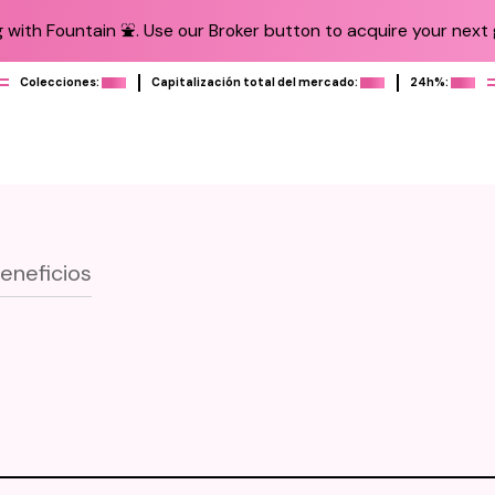
 with Fountain ⛲️. Use our Broker button to acquire your next g
Colecciones:
Capitalización total del mercado:
24h%:
eneficios