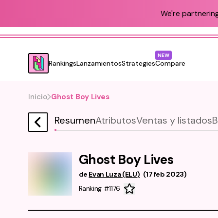
We're partnering
NEW
Rankings
Lanzamientos
Strategies
Compare
Inicio
Ghost Boy Lives
Resumen
Atributos
Ventas y listados
B
Ghost Boy Lives
de
Evan Luza (ELU)
(
17 feb 2023
)
Ranking #1176