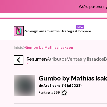
We're partnering
NEW
Rankings
Lanzamientos
Strategies
Compare
Inicio
Gumbo by Mathias Isaksen
Resumen
Atributos
Ventas y listados
B
Gumbo by Mathias Isa
de
Art Blocks
(
19 jul 2023
)
Ranking #869