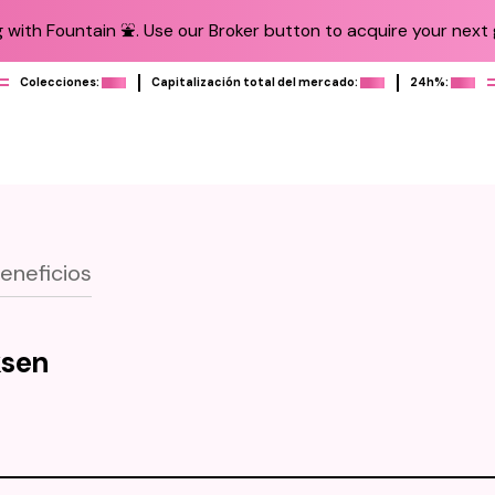
 with Fountain ⛲️. Use our Broker button to acquire your next g
Colecciones:
Capitalización total del mercado:
24h%:
eneficios
ksen