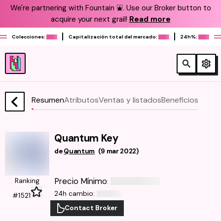
We're partnering with Fountain ⛲️. Use our Broker button to
acquire your next grail!
Read more
Colecciones:
Capitalización total del mercado:
24h%:
Resumen
Atributos
Ventas y listados
Beneficios
Quantum Key
de
Quantum
(
9 mar 2022
)
Precio Mínimo
Ranking
:
24h cambio
:
#1521
Contact Broker