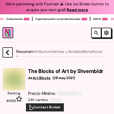
We're partnering with Fountain ⛲️. Use our Broker button to
acquire your next grail!
Read more
Colecciones:
Capitalización total del mercado:
24h%:
Resumen
Atributos
Ventas y listados
Beneficios
The Blocks of Art by Shvembldr
de
Art Blocks
(
28 may 2021
)
Precio Mínimo
Ranking
:
24h cambio
:
#666
Contact Broker