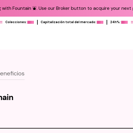
 with Fountain ⛲️. Use our Broker button to acquire your next g
Colecciones:
Capitalización total del mercado:
24h%:
eneficios
hain