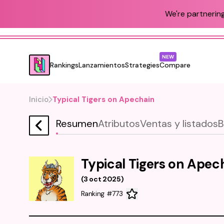
We're partnering
NEW
Rankings
Lanzamientos
Strategies
Compare
Inicio
Typical Tigers on Apechain
Resumen
Atributos
Ventas y listados
B
Typical Tigers on Apec
(
3 oct 2025
)
Ranking #773