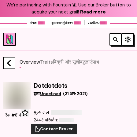
We're partnering with Fountain ⛲️. Use our Broker button to
acquire your next grail!
Read more
संग्रह:
कुल बाजार पूंजीकरण:
24घंटे%:
Overview
Traits
बिक्री और सूचीबद्धताएं
लाभ
Dotdotdots
द्वारा
Undefined
(
31 अग॰ 2021
)
मूल्य तल
:
रैंक #814
24घंटे परिवर्तन
:
Contact Broker