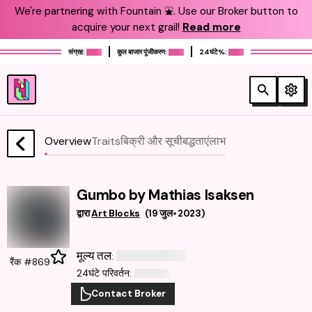
We're partnering with Fountain ⛲️. Use our Broker button to
acquire your next grail!
Read more
संग्रह:
कुल बाजार पूंजीकरण:
24घंटे%:
Overview
Traits
बिक्री और सूचीबद्धताएं
लाभ
Gumbo by Mathias Isaksen
द्वारा
Art Blocks
(
19 जुल॰ 2023
)
मूल्य तल
:
रैंक #869
24घंटे परिवर्तन
:
Contact Broker