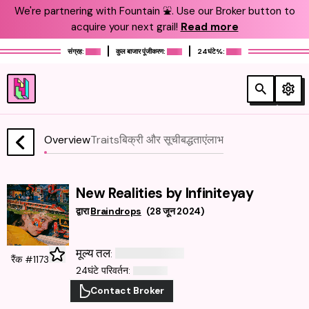
We're partnering with Fountain ⛲️. Use our Broker button to
acquire your next grail!
Read more
संग्रह:
कुल बाजार पूंजीकरण:
24घंटे%:
Overview
Traits
बिक्री और सूचीबद्धताएं
लाभ
New Realities by Infiniteyay
द्वारा
Braindrops
(
28 जून 2024
)
मूल्य तल
:
रैंक #1173
24घंटे परिवर्तन
:
Contact Broker