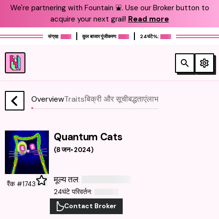
We're partnering with Fountain ⛲️. Use our Broker button to
acquire your next grail!
Read more
संग्रह:
कुल बाजार पूंजीकरण:
24घंटे%:
Overview
Traits
बिक्री और सूचीबद्धताएं
लाभ
Quantum Cats
(
8 जन॰ 2024
)
मूल्य तल
:
रैंक #1743
24घंटे परिवर्तन
:
Contact Broker