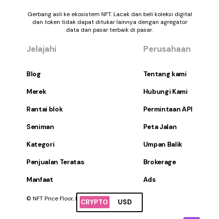
Gerbang asli ke ekosistem NFT. Lacak dan beli koleksi digital
dan token tidak dapat ditukar lainnya dengan agregator
data dan pasar terbaik di pasar.
Jelajahi
Perusahaan
Blog
Tentang kami
Merek
Hubungi Kami
Rantai blok
Permintaan API
Seniman
Peta Jalan
Kategori
Umpan Balik
Penjualan Teratas
Brokerage
Manfaat
Ads
© NFT Price Floor, Inc. Hak Cipta Dilindungi.
CRYPTO
USD