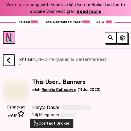
We're partnering with Fountain ⛲️. Use our Broker button to
acquire your next grail!
Read more
Koleksi:
Total Kapitalisasi Pasar:
24j%:
Ikhtisar
Ciri-ciri
Penjualan & daftar
Manfaat
This User... Banners
oleh
Remilia Collective
(
11 Jul 2022
)
Harga Dasar
Peringkat
:
24j Mengubah
:
#619
Contact Broker