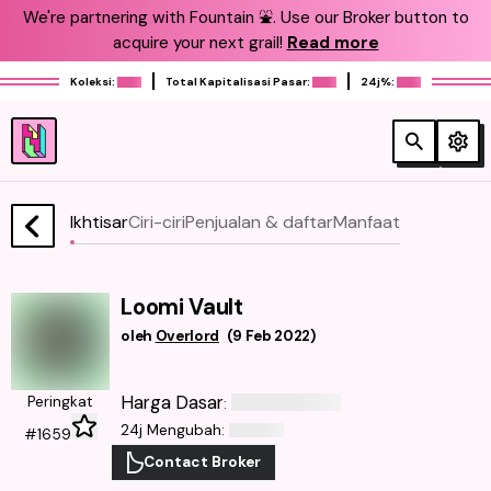
We're partnering with Fountain ⛲️. Use our Broker button to
acquire your next grail!
Read more
Koleksi:
Total Kapitalisasi Pasar:
24j%:
Ikhtisar
Ciri-ciri
Penjualan & daftar
Manfaat
Loomi Vault
oleh
Overlord
(
9 Feb 2022
)
Harga Dasar
Peringkat
:
24j Mengubah
:
#1659
Contact Broker