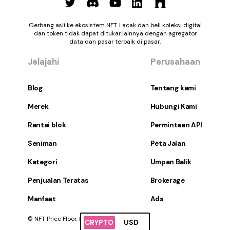
Gerbang asli ke ekosistem NFT. Lacak dan beli koleksi digital
dan token tidak dapat ditukar lainnya dengan agregator
data dan pasar terbaik di pasar.
Jelajahi
Perusahaan
Blog
Tentang kami
Merek
Hubungi Kami
Rantai blok
Permintaan API
Seniman
Peta Jalan
Kategori
Umpan Balik
Penjualan Teratas
Brokerage
Manfaat
Ads
© NFT Price Floor, Inc. Hak Cipta Dilindungi.
CRYPTO
USD