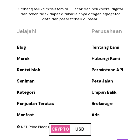
Gerbang asli ke ekosistem NFT. Lacak dan beli koleksi digital
dan token tidak dapat ditukar lainnya dengan agregator
data dan pasar terbaik di pasar.
Jelajahi
Perusahaan
Blog
Tentang kami
Merek
Hubungi Kami
Rantai blok
Permintaan API
Seniman
Peta Jalan
Kategori
Umpan Balik
Penjualan Teratas
Brokerage
Manfaat
Ads
© NFT Price Floor, Inc. Hak Cipta Dilindungi.
CRYPTO
USD