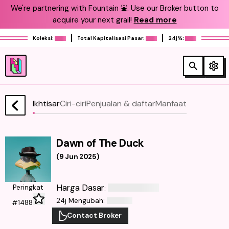
We're partnering with Fountain ⛲️. Use our Broker button to
acquire your next grail!
Read more
Koleksi:
Total Kapitalisasi Pasar:
24j%:
Ikhtisar
Ciri-ciri
Penjualan & daftar
Manfaat
Dawn of The Duck
(
9 Jun 2025
)
Harga Dasar
Peringkat
:
24j Mengubah
:
#1488
Contact Broker