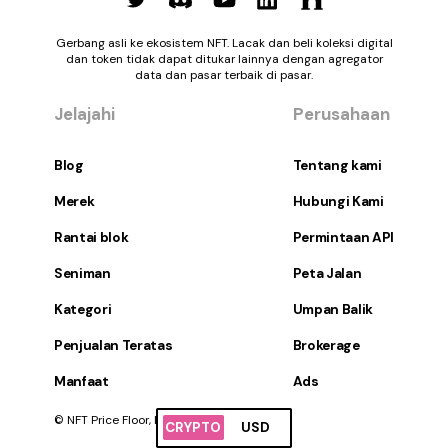
Gerbang asli ke ekosistem NFT. Lacak dan beli koleksi digital
dan token tidak dapat ditukar lainnya dengan agregator
data dan pasar terbaik di pasar.
Jelajahi
Perusahaan
Blog
Tentang kami
Merek
Hubungi Kami
Rantai blok
Permintaan API
Seniman
Peta Jalan
Kategori
Umpan Balik
Penjualan Teratas
Brokerage
Manfaat
Ads
© NFT Price Floor, Inc. Hak Cipta Dilindungi.
CRYPTO
USD