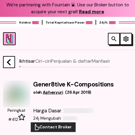
We're partnering with Fountain ⛲️. Use our Broker button to
acquire your next grail!
Read more
Koleksi:
Total Kapitalisasi Pasar:
24j%:
Ikhtisar
Ciri-ciri
Penjualan & daftar
Manfaat
Gener8tive K-Compositions
oleh
Aphexyuri
(
26 Apr 2019
)
Harga Dasar
Peringkat
:
24j Mengubah
:
#412
Contact Broker