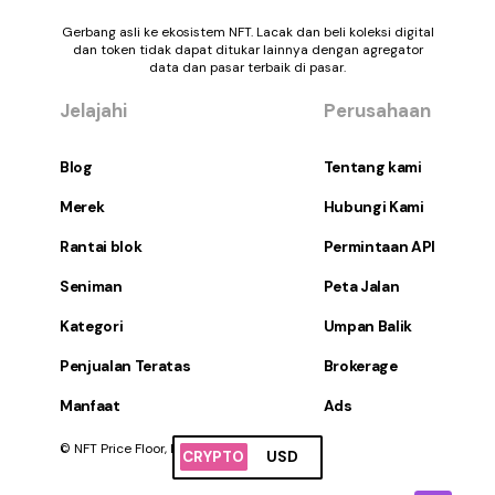
Gerbang asli ke ekosistem NFT. Lacak dan beli koleksi digital
dan token tidak dapat ditukar lainnya dengan agregator
data dan pasar terbaik di pasar.
Jelajahi
Perusahaan
Blog
Tentang kami
Merek
Hubungi Kami
Rantai blok
Permintaan API
Seniman
Peta Jalan
Kategori
Umpan Balik
Penjualan Teratas
Brokerage
Manfaat
Ads
© NFT Price Floor, Inc. Hak Cipta Dilindungi.
CRYPTO
USD