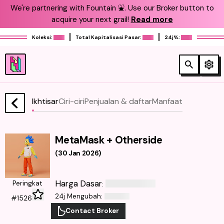
We're partnering with Fountain ⛲️. Use our Broker button to
acquire your next grail!
Read more
Koleksi:
Total Kapitalisasi Pasar:
24j%:
Ikhtisar
Ciri-ciri
Penjualan & daftar
Manfaat
MetaMask + Otherside
(
30 Jan 2026
)
Harga Dasar
Peringkat
:
24j Mengubah
:
#1526
Contact Broker